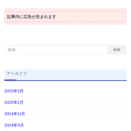
ビ
ゲ
記事内に広告が含まれます
ー
シ
ョ
ン
検
検索
索
対
象:
アーカイブ
2025年3月
2025年2月
2024年11月
2024年9月