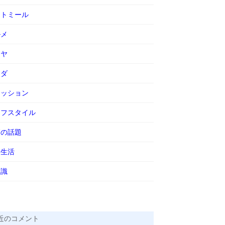
ートミール
ルメ
ーヤ
ラダ
ァッション
イフスタイル
節の話題
会生活
知識
近のコメント