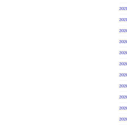
20
202
202
20
20
20
20
20
20
20
20