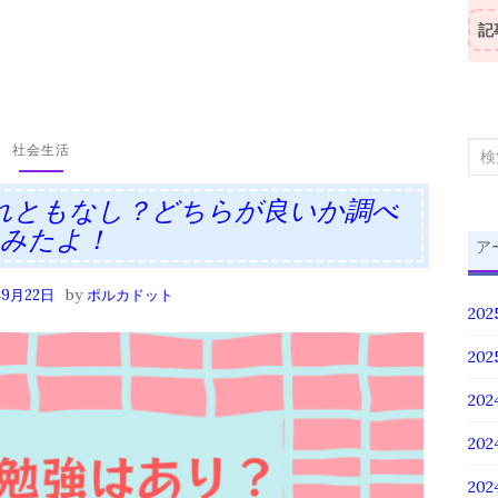
記
社会生活
検
索
れともなし？どちらが良いか調べ
対
てみたよ！
象:
ア
by
年9月22日
ポルカドット
20
20
202
20
20