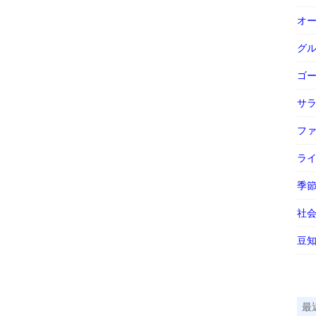
オ
グ
ゴ
サ
フ
ラ
季
社
豆
最