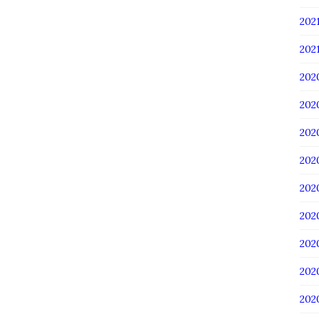
20
202
202
20
20
20
20
20
20
20
20