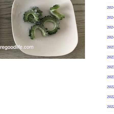
20
20
20
20
20
20
20
20
202
202
20