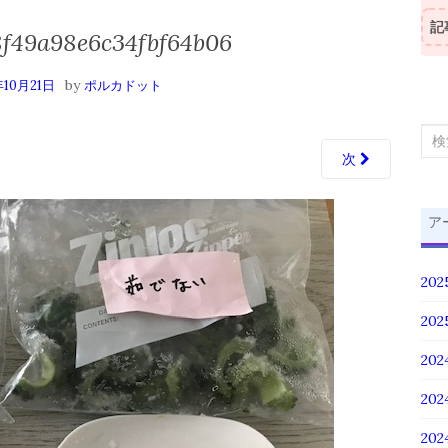
記
8f49a98e6c34fbf64b06
by
年10月21日
ポルカドット
検
次
索
対
象:
ア
20
20
202
20
20