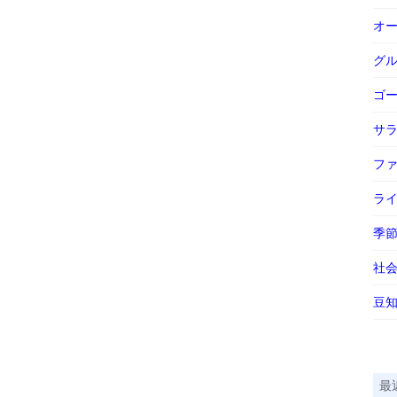
オ
グ
ゴ
サ
フ
ラ
季
社
豆
最