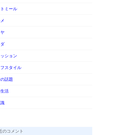
ートミール
ルメ
ーヤ
ラダ
ァッション
イフスタイル
節の話題
会生活
知識
近のコメント