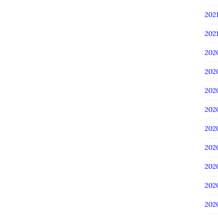
20
202
202
20
20
20
20
20
20
20
20