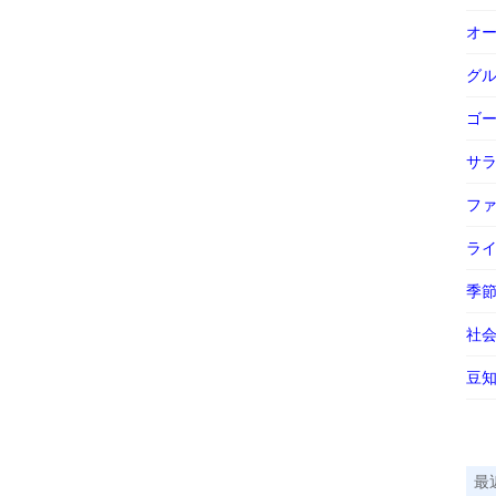
オ
グ
ゴ
サ
フ
ラ
季
社
豆
最