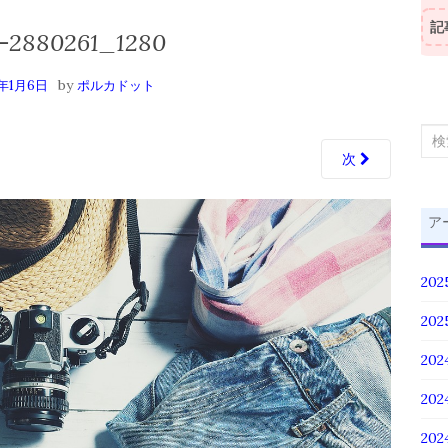
記
y-2880261_1280
by
9年1月6日
ポルカドット
検
次
索
対
象:
ア
20
20
202
20
20