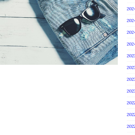
20
20
20
20
20
20
20
20
202
202
20