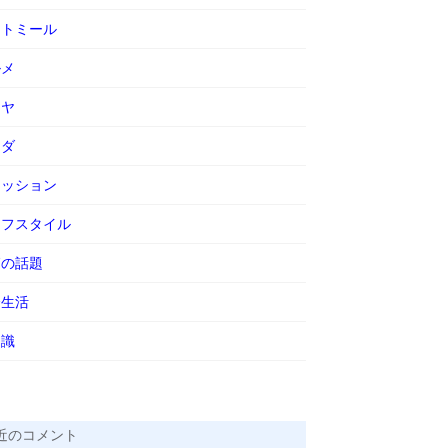
ートミール
ルメ
ーヤ
ラダ
ァッション
イフスタイル
節の話題
会生活
知識
近のコメント