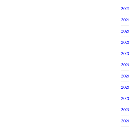
20
202
202
20
20
20
20
20
20
20
20