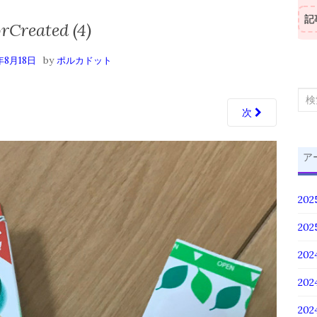
記
rCreated (4)
by
年8月18日
ポルカドット
検
次
索
対
象:
ア
20
20
202
20
20