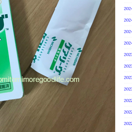
20
20
20
20
20
20
20
20
202
202
20