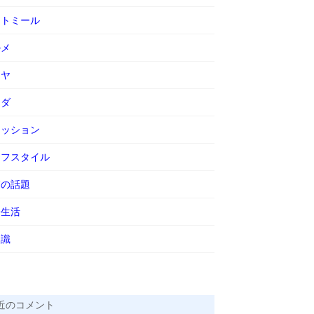
ートミール
ルメ
ーヤ
ラダ
ァッション
イフスタイル
節の話題
会生活
知識
近のコメント