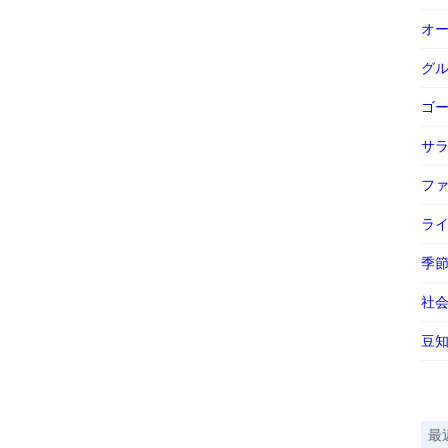
オ
グ
ゴ
サ
フ
ラ
季
社
豆
最