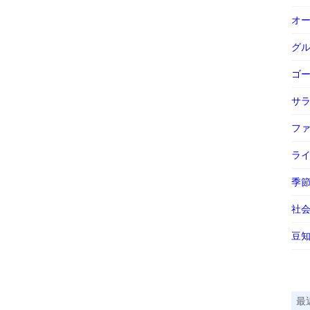
オ
グ
ゴ
サ
フ
ラ
季
社
豆
最