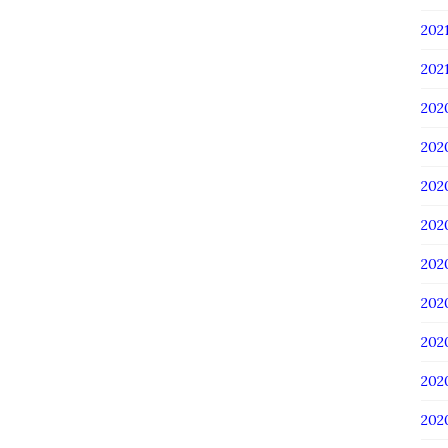
20
202
202
20
20
20
20
20
20
20
20