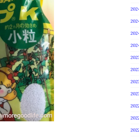
20
20
20
20
20
20
20
20
202
202
20