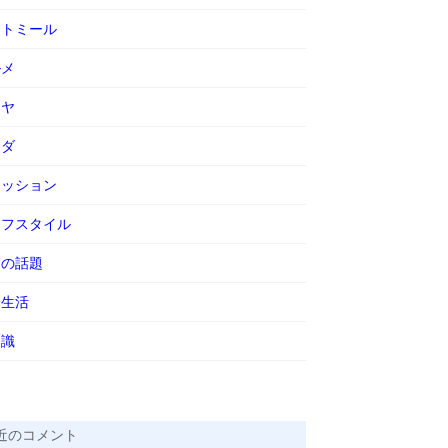
ートミール
ルメ
ーヤ
ラダ
ァッション
イフスタイル
節の話題
会生活
知識
近のコメント