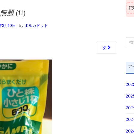
記
無題 (11)
by
年8月10日
ポルカドット
検
次
索
対
象:
ア
20
20
202
20
20